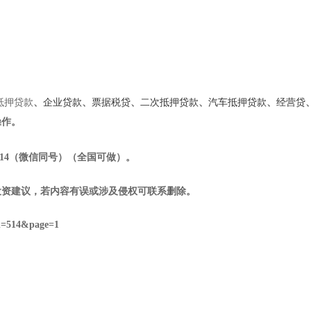
抵押贷款
、
企业贷款
、
票据税贷
、
二次抵押贷款
、
汽车抵押贷款
、
经营贷
操作。
14
（微信同号）（全国可做）
。
投资建议，若内容有误或涉及侵权可联系删除。
d=514&page=1