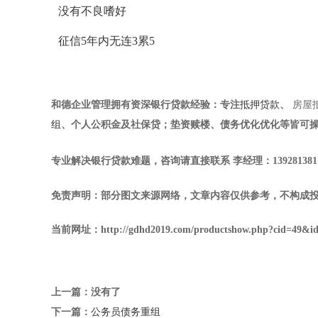
没有不良嗜好
征信5年内无连3累5
和德企业管理
拥有资深银行贷款经验：专注
抵押贷款
、
房屋
组
、个人公积金及社保贷；垫资赎楼、债务优化优化等皆可
专业解决银行贷款难题，咨询请直接联系
李经理
：
139281381
免责声明：部分图文来源网络，文章内容仅供参考，不构成
当前网址：http://gdhd2019.com/productshow.php?cid=49&i
上一篇：没有了
下一篇：
公务员债务重组