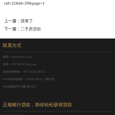
cid=22&id=29&page=1
上一篇：没有了
下一篇：
二手房贷款
联系方式
邮箱：bhope@163.com
招聘：139760547@qq.com
全国免费热线：+86 13928138114
24小时咨询热线：13928138114（梁经理）
中山四路宏宇大厦1座2102
正规银行贷款，助你轻松获得贷款