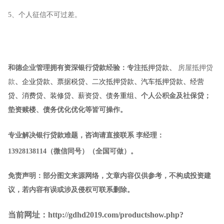
5、个人征信不可过差。
和德企业管理
拥有资深银行贷款经验：专注
抵押贷款
、
房屋抵押贷
款
、
企业贷款
、
票据税贷
、
二次抵押贷款
、
汽车抵押贷款
、
经营
贷
、
消费贷
、
装修贷
、
薪资贷
、
债务重组
、个人公积金及社保贷；
垫资赎楼、债务优化优化等皆可操作。
专业解决银行贷款难题，咨询请直接联系
李经理
：
13928138114
（微信同号）（全国可做）
。
免责声明：部分图文来源网络，文章内容仅供参考，不构成投资建
议，若内容有误或涉及侵权可联系删除。
当前网址：http://gdhd2019.com/productshow.php?