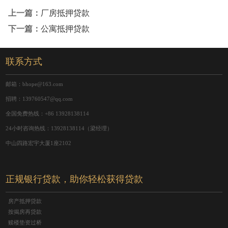
上一篇：
厂房抵押贷款
下一篇：
公寓抵押贷款
联系方式
邮箱：bhope@163.com
招聘：139760547@qq.com
全国免费热线：+86 13928138114
24小时咨询热线：13928138114（梁经理）
中山四路宏宇大厦1座2102
正规银行贷款，助你轻松获得贷款
房产抵押贷款
按揭房再贷款
赎楼垫资过桥