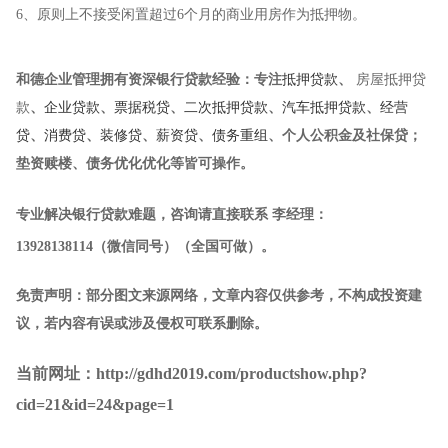
6、原则上不接受闲置超过6个月的商业用房作为抵押物。
和德企业管理
拥有资深银行贷款经验：专注
抵押贷款
、
房屋抵押贷
款
、
企业贷款
、
票据税贷
、
二次抵押贷款
、
汽车抵押贷款
、
经营
贷
、
消费贷
、
装修贷
、
薪资贷
、
债务重组
、个人公积金及社保贷；
垫资赎楼、债务优化优化等皆可操作。
专业解决银行贷款难题，咨询请直接联系
李经理
：
13928138114
（微信同号）（全国可做）
。
免责声明：部分图文来源网络，文章内容仅供参考，不构成投资建
议，若内容有误或涉及侵权可联系删除。
当前网址：http://gdhd2019.com/productshow.php?
cid=21&id=24&page=1