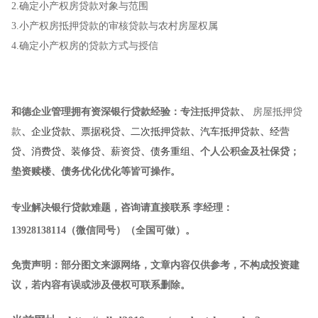
2.确定小产权房贷款对象与范围
3.小产权房抵押贷款的审核贷款与农村房屋权属
4.确定小产权房的贷款方式与授信
和德企业管理
拥有资深银行贷款经验：专注
抵押贷款
、
房屋抵押贷
款
、
企业贷款
、
票据税贷
、
二次抵押贷款
、
汽车抵押贷款
、
经营
贷
、
消费贷
、
装修贷
、
薪资贷
、
债务重组
、个人公积金及社保贷；
垫资赎楼、债务优化优化等皆可操作。
专业解决银行贷款难题，咨询请直接联系
李经理
：
13928138114
（微信同号）（全国可做）
。
免责声明：部分图文来源网络，文章内容仅供参考，不构成投资建
议，若内容有误或涉及侵权可联系删除。